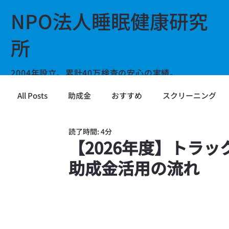
NPO法人睡眠健康研究
所
2004年設立、累計40万検査の安心の実績。
全日本トラック協会の助成金指定検査機関です。
All Posts
助成金
おすすめ
スクリーニング
運輸業のSASスクリーニング検査・SAS対策はお任せく
い。
読了時間: 4分
【2026年度】トラッ
助成金活用の流れ