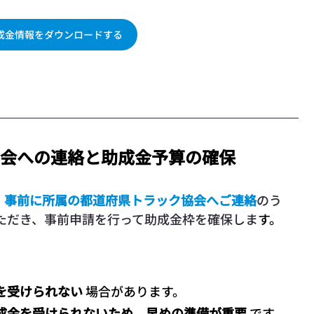
成金情報をダウンロードする
協会への連絡と助成金予算の確保
、
事前に
所属の都道府県トラック協会へご連絡
のう
ただき、事前申請を行って助成金枠を確保しま
す。
を受けられない
 場合があります。
成金を受けられないため
、
早めの準備が重要
 です。