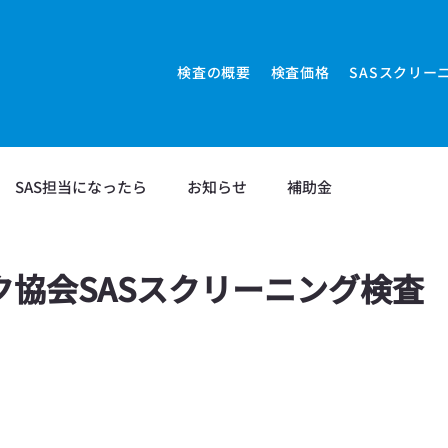
検査の概要
検査価格
SASスクリー
SAS担当になったら
お知らせ
補助金
ださ
ク協会SASスクリーニング検査