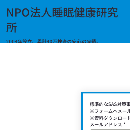
NPO法人睡眠健康研究
所
2004年設立、累計40万検査の安心の実績。
全日本トラック協会の助成金指定検査機関です。
運輸業のSASスクリーニング検査・SAS対策はお任せく
い。
標準的なSAS対策
※フォームへメー
※資料ダウンロード
メールアドレス
*