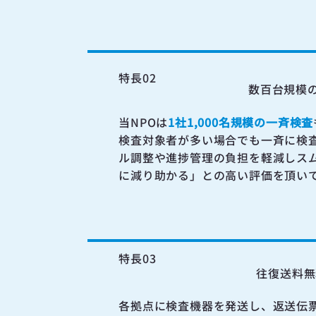
特長02
数百台規模
当NPOは
1社1,000名規模の一斉検査
検査対象者が多い場合でも一斉に検
ル調整や進捗管理の負担を軽減しスム
に減り助かる」との高い評価を頂い
特長03
往復送料無
各拠点に検査機器を発送し、返送伝