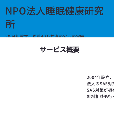
NPO法人睡眠健康研究
所
2004年設立、累計40万検査の安心の実績。
全日本トラック協会の助成金指定検査機関です。
サービス概要
運輸業のSASスクリーニング検査・SAS対策はお任せく
い。
2004年設立
法人のSAS
SAS対策が
無料相談も行