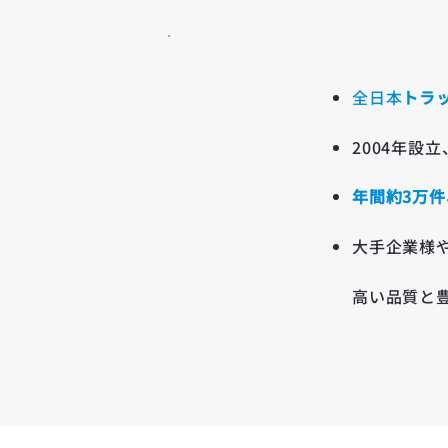
全日本
トラ
2004年設立
年間約3万件
大手企業様
​高い品質