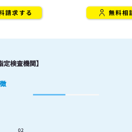
無料相
料請求する
指定検査機関】
特徴
02