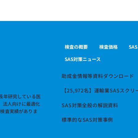
検査の概要
検査価格
SA
SAS対策ニュース
助成金情報等資料ダウンロード
5年最新版】SASスクリ
当NPO法人の理事で医
グ検査に活用できる助
川武が 9月17日放送
【25,972名】運輸業SASスク
補助金制度
官～サインを見逃すな
長年研究している医
レビ朝日）に出演しま
す。法人向けに最適化
SAS対策全般の解説資料
の検査実績がありま
標準的なSAS対策事例