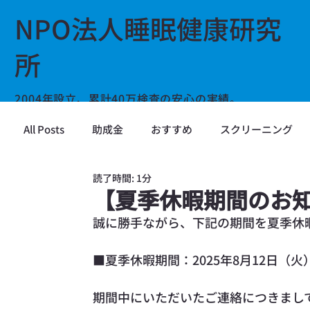
NPO法人睡眠健康研究
所
2004年設立、累計40万検査の安心の実績。
全日本トラック協会の助成金指定検査機関です。
All Posts
助成金
おすすめ
スクリーニング
運輸業のSASスクリーニング検査・SAS対策はお任せく
い。
読了時間: 1分
【夏季休暇期間のお
誠に勝手ながら、下記の期間を夏季休
■夏季休暇期間：2025年8月12日（火
期間中にいただいたご連絡につきまして