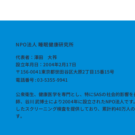
NPO法人 睡眠健康研究所
​代表者：澤田 大筰
設立年月日：2004年2月17日
〒156-0041東京都世田谷区大原2丁目15番15号
【ご案内】NPO法人睡眠健康
【202
電話番号 : 03-5355-9941
研究所 × harmo 共催ウェビ
ーニン
ナー（2月・全2回）
成金・
公衆衛生、健康医学を専門とし、特にSASの社会的影響を
師、谷川 武博士により2004年に設立されたNPO法人で
したスクリーニング検査を提供しており、累計約40万人
す。