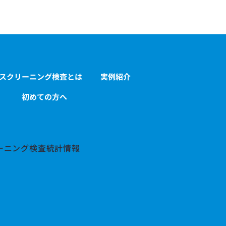
Sスクリーニング検査とは
実例紹介
初めての方へ
師の谷
の健査
リーニング検査統計情報
～（テ
した