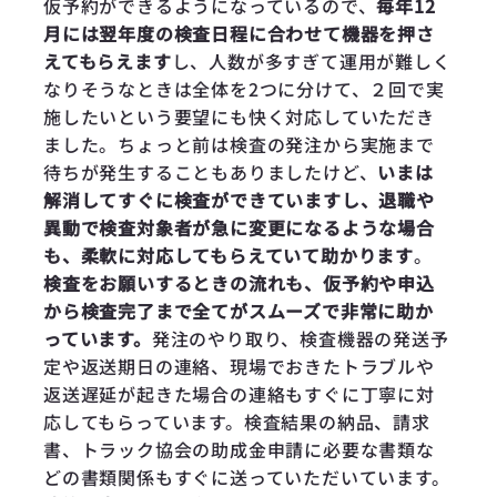
仮予約ができるようになっているので、
毎年12
月には翌年度の検査日程に合わせて機器を押さ
えてもらえます
し、人数が多すぎて運用が難しく
なりそうなときは全体を2つに分けて、２回で実
施したいという要望にも快く対応していただき
ました。ちょっと前は検査の発注から実施まで
待ちが発生することもありましたけど、
いまは
解消してすぐに検査ができていますし、退職や
異動で検査対象者が急に変更になるような場合
も、柔軟に対応してもらえていて助かります
。
検査をお願いするときの流れも、仮予約や申込
から検査完了まで全てがスムーズで非常に助か
っています。
発注のやり取り、検査機器の発送予
定や返送期日の連絡、現場でおきたトラブルや
返送遅延が起きた場合の連絡もすぐに丁寧に対
応してもらっています。検査結果の納品、請求
書、トラック協会の助成金申請に必要な書類な
どの書類関係もすぐに送っていただいています。